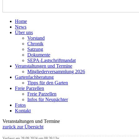
Home
News
Über uns
Vorstand
Chronik
Satzung
Dokumente
SEPA-Lastschriftmandat
Veranstaltungen und Termine
Mitgliederversammlung 2026
Gartenfachberatung
Tipps für den Garten
Freie Parzellen
Freie Parzellen
Infos für Neupächter
Fotos
Kontakt
Veranstaltungen und Termine
zurück zur Übersicht
Verfasst am 28.09.2024 um 08:39 Uhr