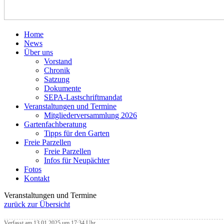
Home
News
Über uns
Vorstand
Chronik
Satzung
Dokumente
SEPA-Lastschriftmandat
Veranstaltungen und Termine
Mitgliederversammlung 2026
Gartenfachberatung
Tipps für den Garten
Freie Parzellen
Freie Parzellen
Infos für Neupächter
Fotos
Kontakt
Veranstaltungen und Termine
zurück zur Übersicht
Verfasst am 13.01.2025 um 17:34 Uhr